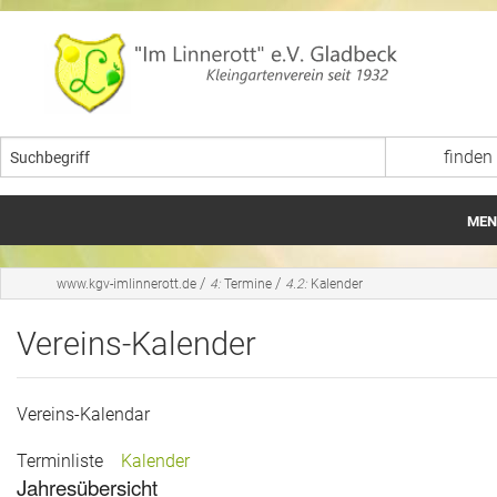
MEN
Startseite
/
/
www.kgv-imlinnerott.de
4:
Termine
4.2:
Kalender
Aktuelles
Vereins-Kalender
Bildergalerien
Vereins-Kalendar
Termine
Terminliste
Kalender
Wir im Verein
Jahresübersicht