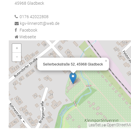
45968 Gladbeck
0176 42022808
kgv-linnerott@web.de
Facebook
Webseite
+
−
×
Sellerbeckstraße 52, 45968 Gladbeck
Leaflet
| ©
OpenStreetM