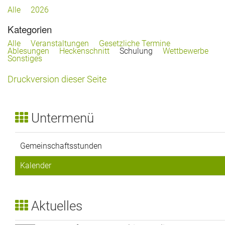
Vereinsheim
Alle
2026
Kategorien
Freie Gärten
Alle
Veranstaltungen
Gesetzliche Termine
Ablesungen
Heckenschnitt
Schulung
Wettbewerbe
Downloads und Links
Sonstiges
Druckversion dieser Seite
Untermenü
Gemeinschaftsstunden
Kalender
Aktuelles