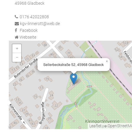
45968 Gladbeck
0176 42022808
kgv-linnerott@web.de
Facebook
Webseite
+
−
×
Sellerbeckstraße 52, 45968 Gladbeck
Leaflet
| ©
OpenStreetM