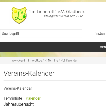
MEN
Startseite
/
/
www.kgv-imlinnerott.de
4:
Termine
4.2:
Kalender
Aktuelles
Vereins-Kalender
Bildergalerien
Vereins-Kalendar
Termine
Terminliste
Kalender
Wir im Verein
Jahresübersicht