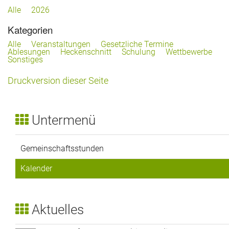
Vereinsheim
Alle
2026
Kategorien
Freie Gärten
Alle
Veranstaltungen
Gesetzliche Termine
Ablesungen
Heckenschnitt
Schulung
Wettbewerbe
Downloads und Links
Sonstiges
Druckversion dieser Seite
Untermenü
Gemeinschaftsstunden
Kalender
Aktuelles